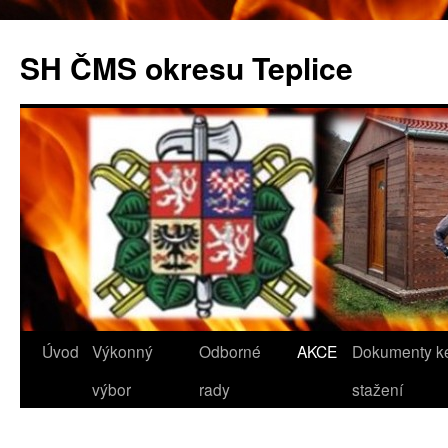
SH ČMS okresu Teplice
Přejít
Úvod
Výkonný
Odborné
AKCE
Dokumenty k
k
výbor
rady
stažení
obsahu