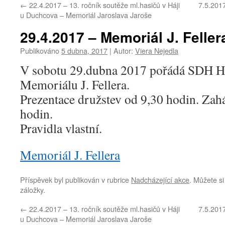
←
22.4.2017 – 13. ročník soutěže ml.hasičů v Háji
7.5.2017
webu
u Duchcova – Memoriál Jaroslava Jaroše
29.4.2017 – Memoriál J. Feller
Publikováno
5 dubna, 2017
|
Autor:
Viera Nejedla
V sobotu 29.dubna 2017 pořádá SDH Hos
Memoriálu J. Fellera.
Prezentace družstev od 9,30 hodin. Zahá
hodin.
Pravidla vlastní.
Memoriál J. Fellera
Příspěvek byl publikován v rubrice
Nadcházející akce
. Můžete si
záložky.
←
22.4.2017 – 13. ročník soutěže ml.hasičů v Háji
7.5.2017
u Duchcova – Memoriál Jaroslava Jaroše