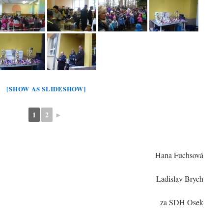
[SHOW AS SLIDESHOW]
1
2
►
Hana Fuchsová
Ladislav Brych
za SDH Osek