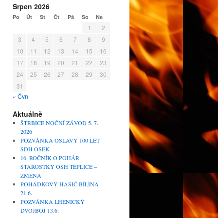
Srpen 2026
Po
Út
St
Čt
Pá
So
Ne
1
2
3
4
5
6
7
8
9
10
11
12
13
14
15
16
17
18
19
20
21
22
23
24
25
26
27
28
29
30
31
« Čvn
Aktuálně
ŠTRBICE NOČNÍ ZÁVOD 5. 7.
2026
POZVÁNKA OSLAVY 100 LET
SDH OSEK
16. ROČNÍK O POHÁR
STAROSTKY OSH TEPLICE –
ZMĚNA
POHÁDKOVÝ HASIČ BÍLINA
21.6.
POZVÁNKA LHENICKÝ
DVOJBOJ 13.6.