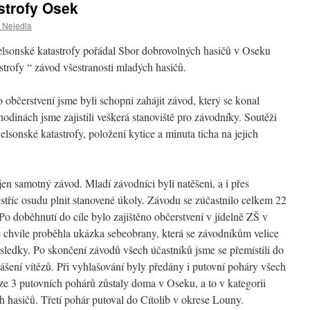
strofy Osek
 Nejedla
elsonské katastrofy pořádal Sbor dobrovolných hasičů v Oseku
strofy “ závod všestranosti mladých hasičů.
 občerstvení jsme byli schopni zahájit závod, který se konal
odinách jsme zajistili veškerá stanoviště pro závodníky. Soutěži
lsonské katastrofy, položení kytice a minuta ticha na jejich
en samotný závod. Mladí závodníci byli natěšeni, a i přes
vstříc osudu plnit stanovené úkoly. Závodu se zúčastnilo celkem 22
Po doběhnutí do cíle bylo zajištěno občerstvení v jídelně ZŠ v
é chvíle proběhla ukázka sebeobrany, která se závodníkům velice
výsledky. Po skončení závodů všech účastníků jsme se přemístili do
ášení vítězů. Při vyhlašování byly předány i putovní poháry všech
2 ze 3 putovních pohárů zůstaly doma v Oseku, a to v kategorii
ích hasičů. Třetí pohár putoval do Cítolib v okrese Louny.