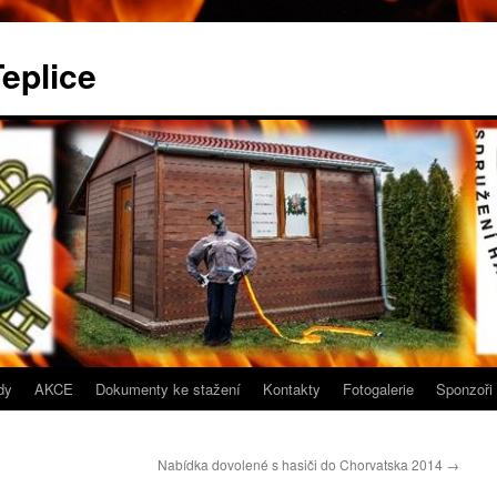
eplice
dy
AKCE
Dokumenty ke stažení
Kontakty
Fotogalerie
Sponzoři
Nabídka dovolené s hasiči do Chorvatska 2014
→