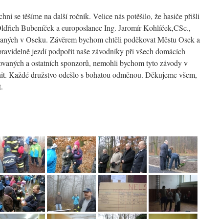
ni se těšíme na další ročník. Velice nás potěšilo, že hasiče přišli
ldřich Bubeníček a europoslanec Ing. Jaromír Kohlíček,CSc.,
ádaných v Oseku. Závěrem bychom chtěli poděkovat Městu Osek a
 pravidelně jezdí podpořit naše závodníky při všech domácích
ovaných a ostatních sponzorů, nemohli bychom tyto závody v
nit. Každé družstvo odešlo s bohatou odměnou. Děkujeme všem,
.