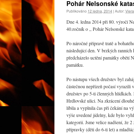
Pohár Nelsonské kata
webu
Publikováno
12 ledna, 2014
|
Autor:
Viera
Dne 4. ledna 2014 při 80. výročí N
40.ročník o ,, Pohár Nelsonské kata
Po náročné přípravě tratě a bohatého
následující den. V brzkých ranních h
předcházelo uctění památky obětí Ne
památku.
Po nástupu všech družstev byl zaháj
částečnou nepřízeň počasí vyrazili 
družstev po 5-ti členných hlídkách. 
Hrdlovské ulici. Na zkrácení dlouh
líbila a vyplnila čas při čekání na 
výše uvedené jídelny, kde bylo vyhl
kategorií. Jsme velice nadšení, že 
přípravky (děti do 6-ti let) a mladš