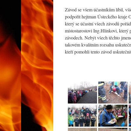
Závod se všem účastníkům líbil, všich
podpořit hejtman Ústeckého kraje O
který se účastní všech závodů poř
místostarostovi Ing.Hlinkovi, který
závodech. Nebýt všech těchto jmen
takovém kvalitním rozsahu uskuteč
kteří pomohli tento závod uskutečnit