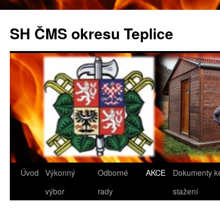
SH ČMS okresu Teplice
Přejít
Úvod
Výkonný
Odborné
AKCE
Dokumenty k
k
výbor
rady
stažení
obsahu