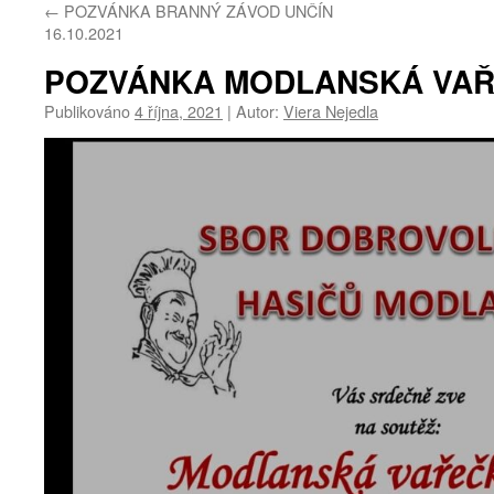
←
POZVÁNKA BRANNÝ ZÁVOD UNČÍN
webu
16.10.2021
POZVÁNKA MODLANSKÁ VAŘE
Publikováno
4 října, 2021
|
Autor:
Viera Nejedla