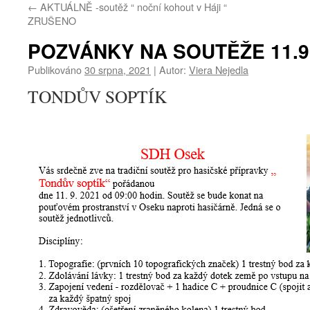
←
AKTUÁLNĚ -soutěž “ noční kohout v Háji “
webu
ZRUŠENO
POZVÁNKY NA SOUTĚŽE 11.9
Publikováno
30 srpna, 2021
|
Autor:
Viera Nejedla
TONDŮV SOPTÍK