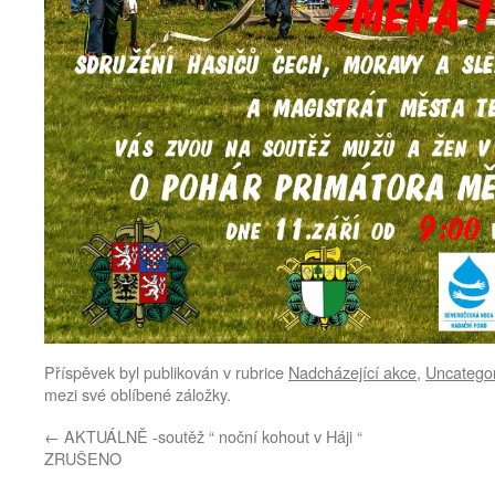
Příspěvek byl publikován v rubrice
Nadcházející akce
,
Uncatego
mezi své oblíbené záložky.
←
AKTUÁLNĚ -soutěž “ noční kohout v Háji “
ZRUŠENO