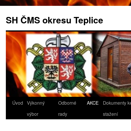
SH ČMS okresu Teplice
Přejít
Úvod
Výkonný
Odborné
AKCE
Dokumenty k
k
výbor
rady
stažení
obsahu